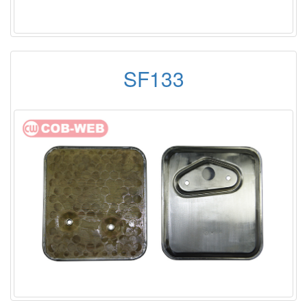
SF133