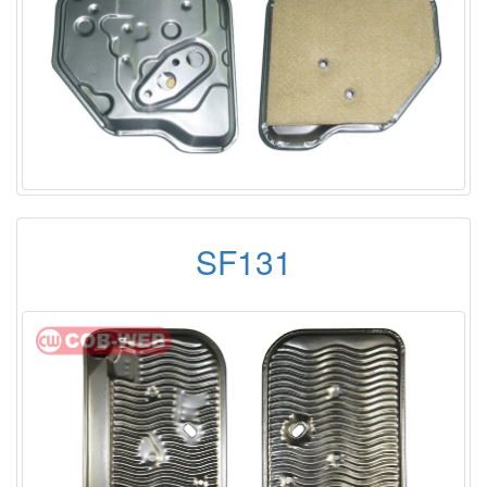
SF131