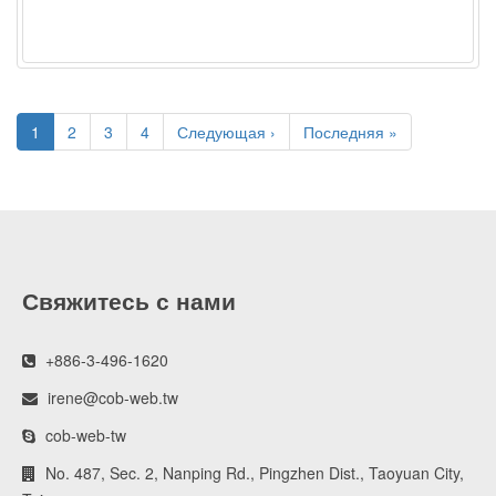
1
2
3
4
Следующая ›
Последняя »
Свяжитесь с нами
+886-3-496-1620
irene@cob-web.tw
cob-web-tw
No. 487, Sec. 2, Nanping Rd., Pingzhen Dist., Taoyuan City,