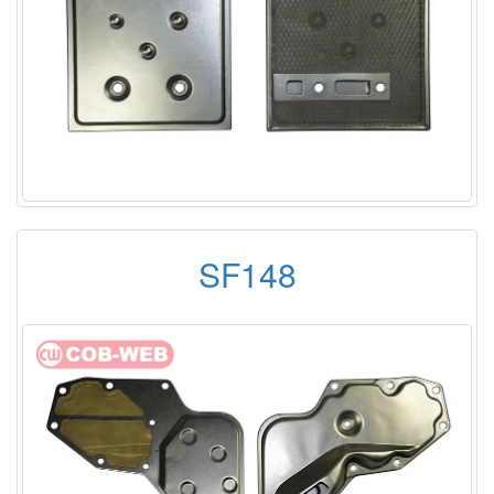
SF148