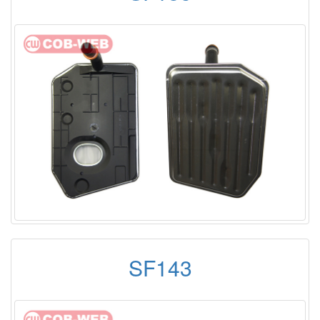
SF143