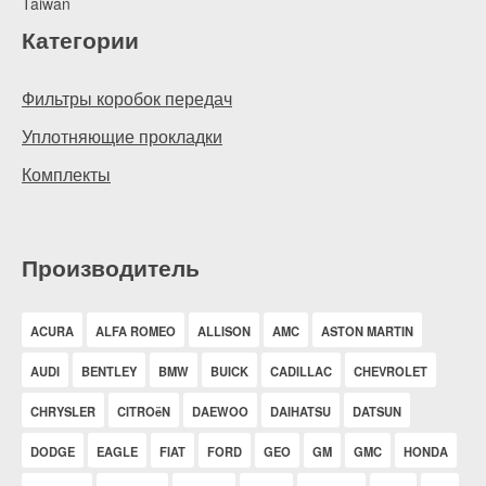
Taiwan
Категории
Фильтры коробок передач
Уплотняющие прокладки
Комплекты
Производитель
ACURA
ALFA ROMEO
ALLISON
AMC
ASTON MARTIN
AUDI
BENTLEY
BMW
BUICK
CADILLAC
CHEVROLET
CHRYSLER
CITROëN
DAEWOO
DAIHATSU
DATSUN
DODGE
EAGLE
FIAT
FORD
GEO
GM
GMC
HONDA