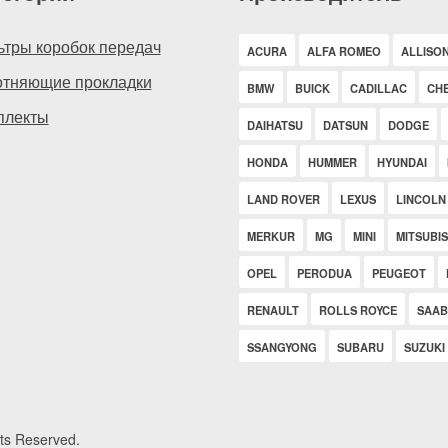
ьтры коробок передач
ACURA
ALFA ROMEO
ALLISO
отняющие прокладки
BMW
BUICK
CADILLAC
CH
плекты
DAIHATSU
DATSUN
DODGE
HONDA
HUMMER
HYUNDAI
LAND ROVER
LEXUS
LINCOLN
MERKUR
MG
MINI
MITSUBIS
OPEL
PERODUA
PEUGEOT
RENAULT
ROLLS ROYCE
SAAB
SSANGYONG
SUBARU
SUZUKI
ts Reserved.