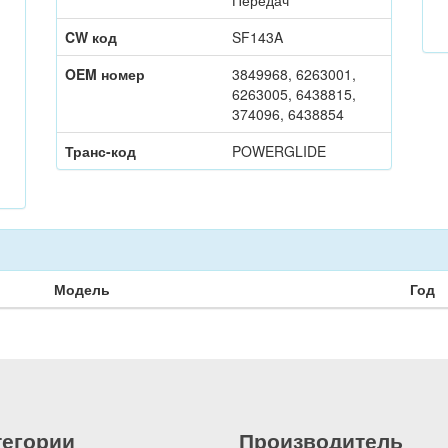
Передач
CW код
SF143A
OEM номер
3849968, 6263001,
6263005, 6438815,
374096, 6438854
Транс-код
POWERGLIDE
Модель
Год
тегории
Производитель