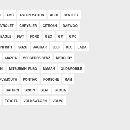
N
AMC
ASTON MARTIN
AUDI
BENTLEY
EVROLET
CHRYSLER
CITROëN
DAEWOO
EAGLE
FIAT
FORD
GEO
GM
GMC
INFINITI
ISUZU
JAGUAR
JEEP
KIA
LADA
MAZDA
MERCEDES-BENZ
MERCURY
HI
MITSUBISHI FUSO
NISSAN
OLDSMOBILE
PLYMOUTH
PONTIAC
PORSCHE
RAM
SATURN
SCION
SEAT
SKODA
TOYOTA
VOLKSWAGEN
VOLVO