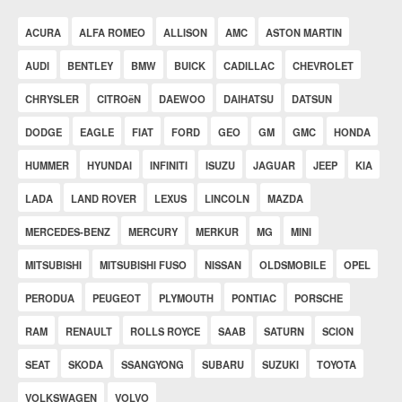
ACURA
ALFA ROMEO
ALLISON
AMC
ASTON MARTIN
AUDI
BENTLEY
BMW
BUICK
CADILLAC
CHEVROLET
CHRYSLER
CITROëN
DAEWOO
DAIHATSU
DATSUN
DODGE
EAGLE
FIAT
FORD
GEO
GM
GMC
HONDA
HUMMER
HYUNDAI
INFINITI
ISUZU
JAGUAR
JEEP
KIA
LADA
LAND ROVER
LEXUS
LINCOLN
MAZDA
MERCEDES-BENZ
MERCURY
MERKUR
MG
MINI
MITSUBISHI
MITSUBISHI FUSO
NISSAN
OLDSMOBILE
OPEL
PERODUA
PEUGEOT
PLYMOUTH
PONTIAC
PORSCHE
RAM
RENAULT
ROLLS ROYCE
SAAB
SATURN
SCION
SEAT
SKODA
SSANGYONG
SUBARU
SUZUKI
TOYOTA
VOLKSWAGEN
VOLVO