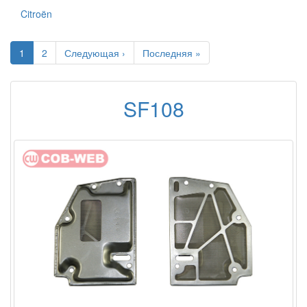
Citroën
1
2
Следующая ›
Последняя »
SF108