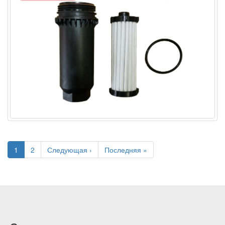
1
2
Следующая ›
Последняя »