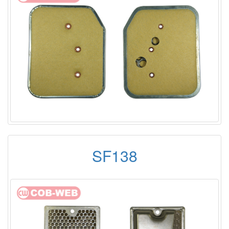
SF138