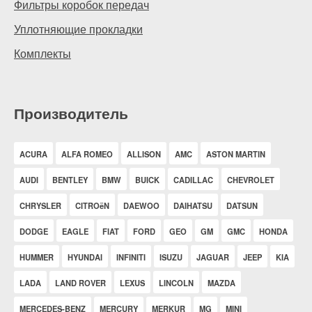
Фильтры коробок передач
Уплотняющие прокладки
Комплекты
Производитель
ACURA
ALFA ROMEO
ALLISON
AMC
ASTON MARTIN
AUDI
BENTLEY
BMW
BUICK
CADILLAC
CHEVROLET
CHRYSLER
CITROëN
DAEWOO
DAIHATSU
DATSUN
DODGE
EAGLE
FIAT
FORD
GEO
GM
GMC
HONDA
HUMMER
HYUNDAI
INFINITI
ISUZU
JAGUAR
JEEP
KIA
LADA
LAND ROVER
LEXUS
LINCOLN
MAZDA
MERCEDES-BENZ
MERCURY
MERKUR
MG
MINI