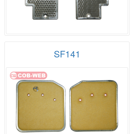
SF141