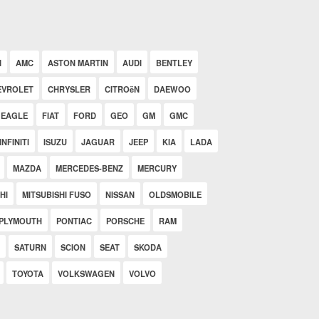
N
AMC
ASTON MARTIN
AUDI
BENTLEY
EVROLET
CHRYSLER
CITROëN
DAEWOO
EAGLE
FIAT
FORD
GEO
GM
GMC
INFINITI
ISUZU
JAGUAR
JEEP
KIA
LADA
MAZDA
MERCEDES-BENZ
MERCURY
HI
MITSUBISHI FUSO
NISSAN
OLDSMOBILE
PLYMOUTH
PONTIAC
PORSCHE
RAM
SATURN
SCION
SEAT
SKODA
TOYOTA
VOLKSWAGEN
VOLVO