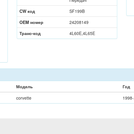
Передач
CW код
SF199B
OEM номер
24208149
Транс-код
4L60E,4L65E
Модель
Год
corvette
1998