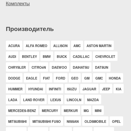
Комплекты
Производитель
ACURA
ALFA ROMEO
ALLISON
AMC
ASTON MARTIN
AUDI
BENTLEY
BMW
BUICK
CADILLAC
CHEVROLET
CHRYSLER
CITROëN
DAEWOO
DAIHATSU
DATSUN
DODGE
EAGLE
FIAT
FORD
GEO
GM
GMC
HONDA
HUMMER
HYUNDAI
INFINITI
ISUZU
JAGUAR
JEEP
KIA
LADA
LAND ROVER
LEXUS
LINCOLN
MAZDA
MERCEDES-BENZ
MERCURY
MERKUR
MG
MINI
MITSUBISHI
MITSUBISHI FUSO
NISSAN
OLDSMOBILE
OPEL